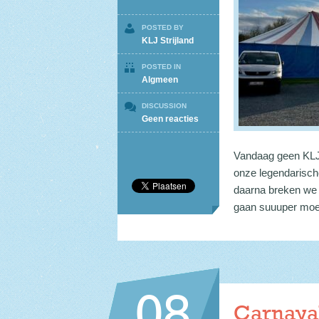
POSTED BY
KLJ Strijland
POSTED IN
Algmeen
DISCUSSION
op
Geen reacties
Geen
KLJ
Vandaag geen KLJ 
31/3
en
onze legendarisch
7/4
daarna breken we 
gaan suuuper moe z
08
Carnava