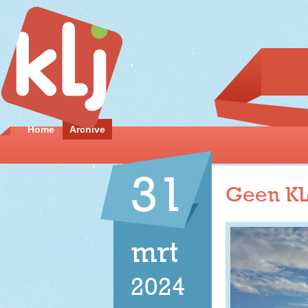
Home
Archive
31
Geen KL
mrt
2024