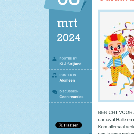
mrt
2024
POSTED BY
KLJ Strijland
POSTED IN
Algmeen
DISCUSSION
op
Geen reacties
Carnaval
BERICHT VOOR ALL
carnaval Halle en 
Kom allemaal verkl
van kunnen maken!