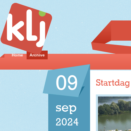
Home
Archive
09
Startdag
sep
2024