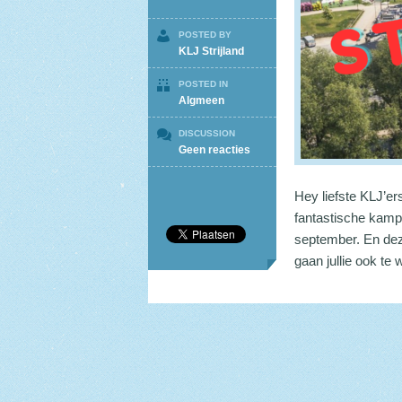
POSTED BY
KLJ Strijland
POSTED IN
Algmeen
DISCUSSION
op
Geen reacties
Startdag
Hey liefste KLJ’e
fantastische kamp,
september. En dez
gaan jullie ook te 