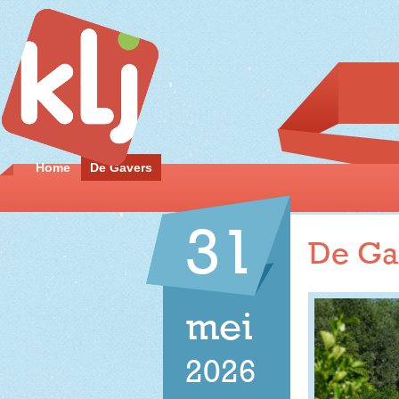
Home
De Gavers
31
De Ga
mei
2026