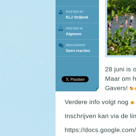
POSTED BY
KLJ Strijland
POSTED IN
Algmeen
DISCUSSION
op
Geen reacties
De
Gavers
28 juni is
Maar om he
Gavers!
Verdere info volgt nog
Inschrijven kan via de li
https://docs.google.co