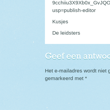
9cchiiu3X9Xb0x_GvJQ
usp=publish-editor
Kusjes
De leidsters
Geef een antwo
Het e-mailadres wordt niet 
gemarkeerd met
*