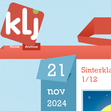
Home
Archive
21
Sinterkl
1/12
nov
2024