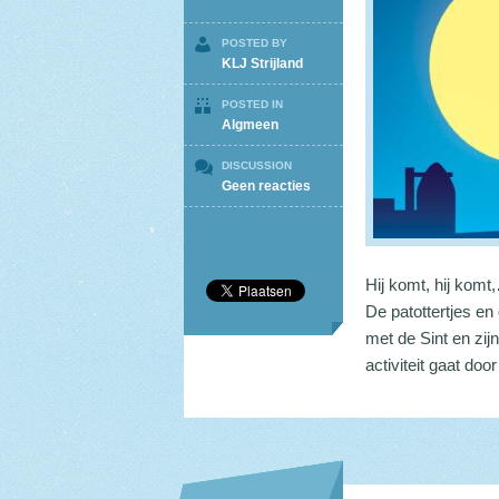
POSTED BY
KLJ Strijland
POSTED IN
Algmeen
DISCUSSION
op
Geen reacties
Sinterklaas
komt
naar
de
Hij komt, hij komt
KLJ
op
De patottertjes en
1/12
met de Sint en zi
activiteit gaat do