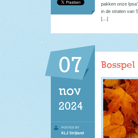
pakken onze Ipsa’
in de straten van 
[…]
07
Bosspel
nov
2024
POSTED BY
KLJ Strijland