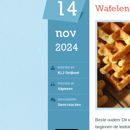
14
Wafele
nov
2024
POSTED BY
KLJ Strijland
POSTED IN
Algmeen
DISCUSSION
op
Geen reacties
Wafelenbak
Beste ouders Di
beginnen de leidst