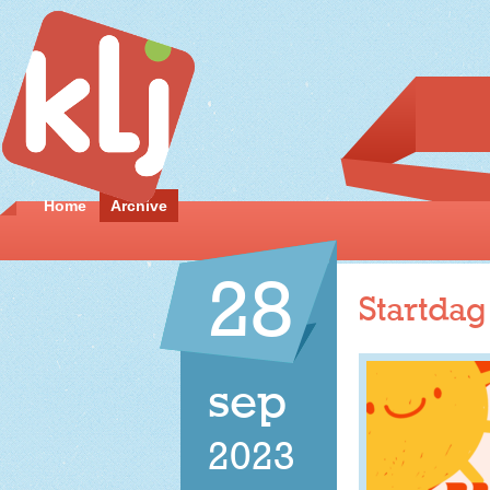
Home
Archive
28
Startdag
sep
2023