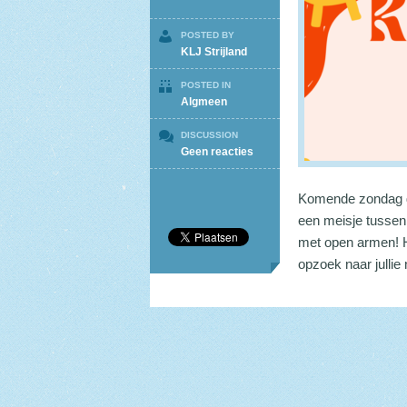
POSTED BY
KLJ Strijland
POSTED IN
Algmeen
DISCUSSION
op
Geen reacties
Startdag
1/10
Komende zondag ga
een meisje tussen
met open armen! He
opzoek naar jullie