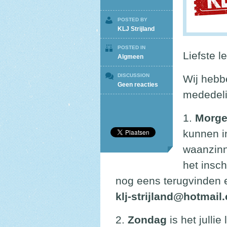
POSTED BY
KLJ Strijland
POSTED IN
Liefste l
Algmeen
DISCUSSION
Wij hebbe
op
Geen reacties
mededel
3
reminders!
1.
Morg
kunnen i
waanzinn
het insch
nog eens terugvinden e
klj-strijland@hotmail
2.
Zondag
is het jullie