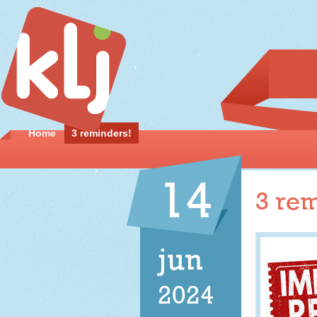
Home
3 reminders!
14
3 rem
jun
2024