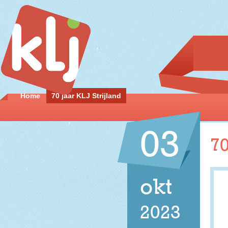
Home
70 jaar KLJ Strijland
03
70
okt
2023