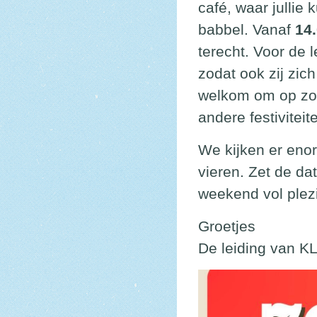
café, waar julli
babbel. Vanaf
14.
terecht. Voor de
zodat ook zij zic
welkom om op zon
andere festivitei
We kijken er enor
vieren. Zet de da
weekend vol plezi
Groetjes
De leiding van KL