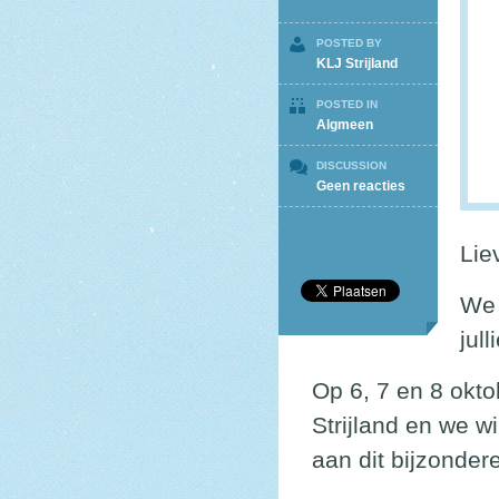
POSTED BY
KLJ Strijland
POSTED IN
Algmeen
DISCUSSION
op
Geen reacties
70
jaar
KLJ
Lie
Strijland
We 
jul
Op 6, 7 en 8 okto
Strijland en we w
aan dit bijzonder