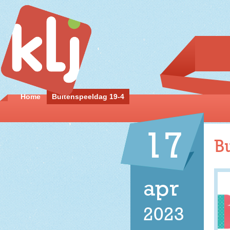
Home
Buitenspeeldag 19-4
17
B
apr
2023