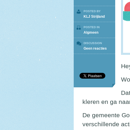
POSTED BY
KLJ Strijland
POSTED IN
Algmeen
DISCUSSION
op
Geen reacties
Buitenspeeld
19-
4
He
Woe
Dat
kleren en ga naar
De gemeente Goo
verschillende act