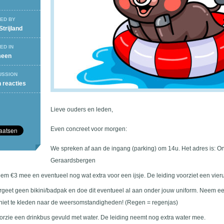
ED BY
Strijland
ED IN
meen
USSION
op
 reacties
Info
De
Lieve ouders en leden,
Gavers
Even concreet voor morgen:
We spreken af aan de ingang (parking) om 14u. Het adres is: O
Geraardsbergen
em €3 mee en eventueel nog wat extra voor een ijsje. De leiding voorziet een vieru
rgeet geen bikini/badpak en doe dit eventueel al aan onder jouw uniform. Neem 
 niet te kleden naar de weersomstandigheden! (Regen = regenjas)
orzie een drinkbus gevuld met water. De leiding neemt nog extra water mee.