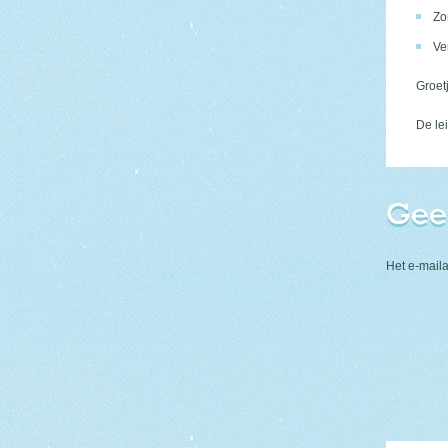
Zo
Ve
Groet
De le
Gee
Het e-maila