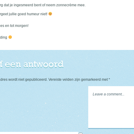
rg dat je ingesmeerd bent of neem zonnecrème mee.
rgeet jullie goed humeur niet!
jes en tot morgen!
iding
f een antwoord
dres wordt niet gepubliceerd.
Vereiste velden zijn gemarkeerd met
*