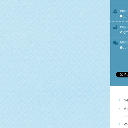
POST
KLJ 
POST
Alg
DISC
Geen
Ne
Ve
je
Vo