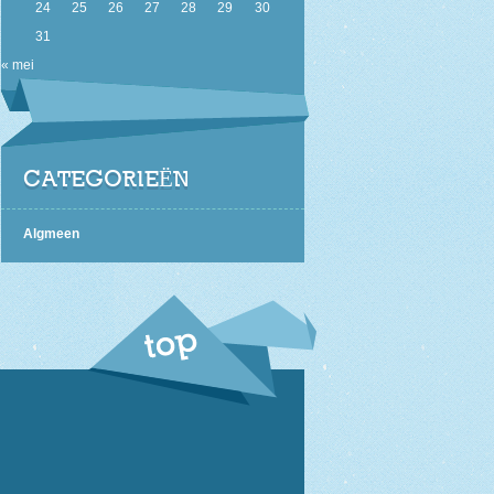
24
25
26
27
28
29
30
31
« mei
CATEGORIEËN
Algmeen