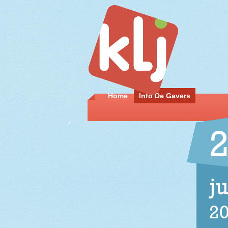
Home
Info De Gavers
j
2