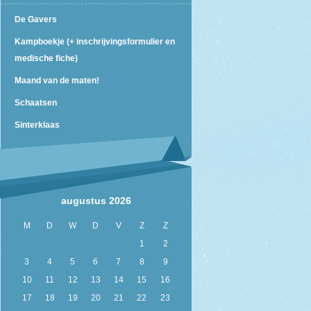
De Gavers
Kampboekje (+ inschrijvingsformulier en
medische fiche)
Maand van de maten!
Schaatsen
Sinterklaas
augustus 2026
M
D
W
D
V
Z
Z
1
2
3
4
5
6
7
8
9
10
11
12
13
14
15
16
17
18
19
20
21
22
23