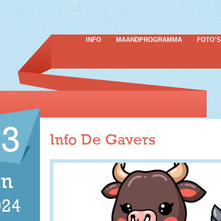
INFO
MAANDPROGRAMMA
FOTO’S
23
Info De Gavers
un
024