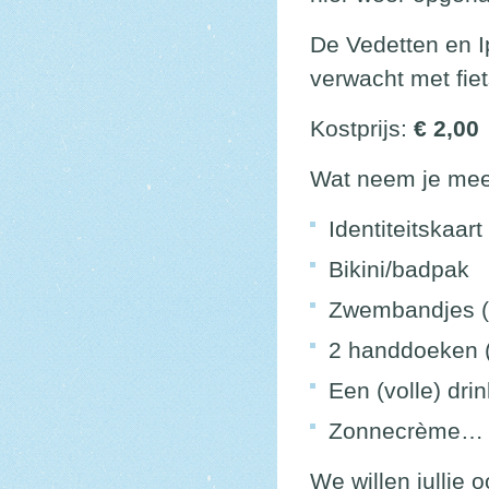
De Vedetten en I
verwacht met fi
Kostprijs:
€ 2,00
Wat neem je me
Identiteitskaar
Bikini/badpak
Zwembandjes (i
2 handdoeken (
Een (volle) dri
Zonnecrème…
We willen jullie