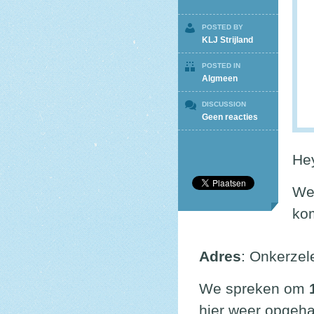
POSTED BY
KLJ Strijland
POSTED IN
Algmeen
DISCUSSION
op
Geen reacties
Info
De
Gavers
He
25/06
We 
ko
Adres
: Onkerzel
We spreken om
hier weer opgeh