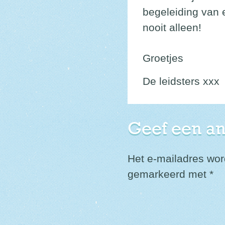
begeleiding van e
nooit alleen!
Groetjes
De leidsters xxx
Geef een a
Het e-mailadres word
gemarkeerd met
*