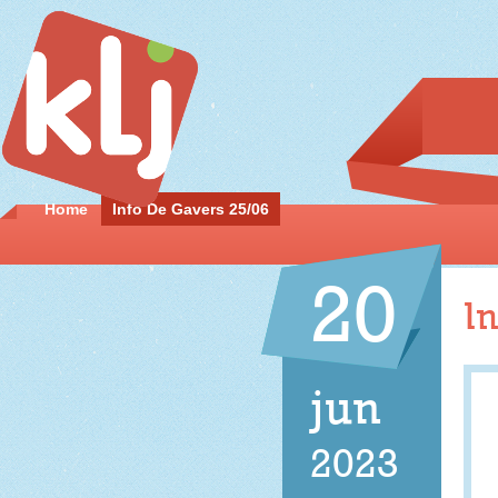
Home
Info De Gavers 25/06
20
I
jun
2023