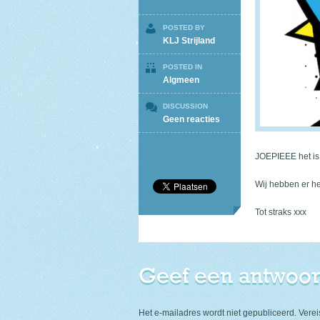
POSTED BY
KLJ Strijland
POSTED IN
Algmeen
DISCUSSION
op
Geen reacties
JOEPIE
KLJ
JOEPIEEE het is 
Wij hebben er he
Tot straks xxx
Geef een antwoo
Het e-mailadres wordt niet gepubliceerd.
Verei