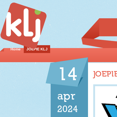
Home
JOEPIE KLJ
14
JOEPIE
apr
2024