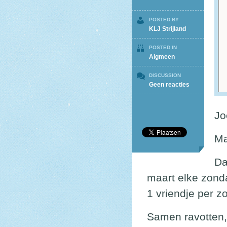
POSTED BY
KLJ Strijland
POSTED IN
Algmeen
DISCUSSION
op
Geen reacties
Maand
van
de
Jo
maten!
Ma
Da
maart elke zond
1 vriendje per z
Samen ravotten,