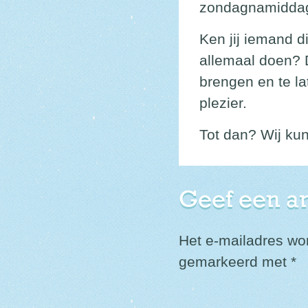
zondagnamiddag
Ken jij iemand d
allemaal doen? 
brengen en te la
plezier.
Tot dan? Wij ku
Geef een a
Het e-mailadres wor
gemarkeerd met
*