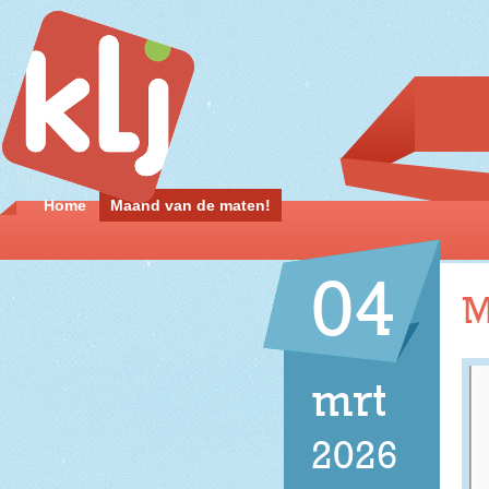
Home
Maand van de maten!
04
M
mrt
2026