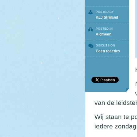
POSTED BY
KLJ Strijland
POSTED IN
Algmeen
DISCUSSION
op
Geen reacties
Start
KLJ-
jaar
2023-
2024
van de leidste
Wij staan te p
iedere zondag 