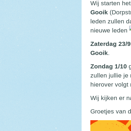
Wij starten he
Gooik
(Dorpstr
leden zullen 
nieuwe leden
Zaterdag 23/9
Gooik
.
Zondag 1/10
g
zullen jullie j
hierover volgt
Wij kijken er na
Groetjes van d