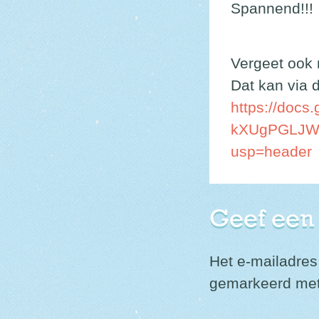
Spannend!!!
Vergeet ook n
Dat kan via d
https://doc
kXUgPGLJW
usp=header
Geef een
Het e-mailadres
gemarkeerd me