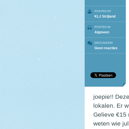
POSTED BY
KLJ Strijland
POSTED IN
Algmeen
DISCUSSION
op
Geen reacties
Startd
en
inschri
joepie!! Dez
lokalen. Er
Gelieve €15 
weten wie jul