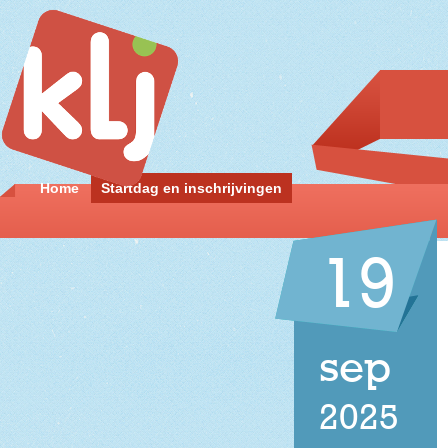
Home
Startdag en inschrijvingen
19
sep
2025