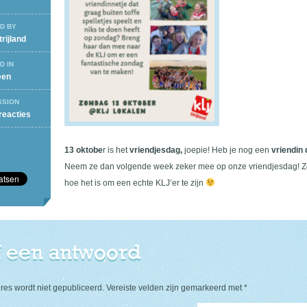
D BY
rijland
D IN
een
SSION
op
reacties
Vriendjesdag!
13 oktobe
r is het
vriendjesdag,
joepie! Heb je nog een
vriendin d
Neem ze dan volgende week zeker mee op onze vriendjesdag! Zo
hoe het is om een echte KLJ’er te zijn
 een antwoord
res wordt niet gepubliceerd.
Vereiste velden zijn gemarkeerd met
*