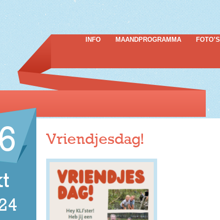
INFO
MAANDPROGRAMMA
FOTO’S
6
Vriendjesdag!
t
24