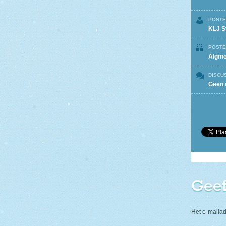
POSTE
KLJ St
POSTE
Algm
DISCU
Geen 
Geef
Het e-mailad