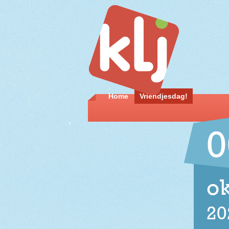
Home
Vriendjesdag!
0
ok
20