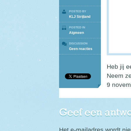
POSTED BY
KLJ Strijland
POSTED IN
Algmeen
DISCUSSION
op
Geen reacties
Vriendjesdag
Heb jij e
Neem ze
9 novem
Geef een antw
Het e-mailadres wordt nie