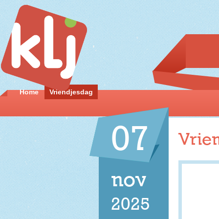
Home
Vriendjesdag
07
Vrie
nov
2025