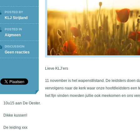
POSTED BY
KLJ Strijland
POSTED IN
Algmeen
DISCUSSION
op
Geen reacties
Wapenstilstand
11/11
Lieve KLJ’ers
11 november is het wapenstilstand. De leidsters doen 
vervolgens naar de kerk waar onze hoofdleidsters een t
het fijn vinden moesten jullie ook meekomen en ons ver
10u15 aan De Oester.
Dikke kussen!
De leiding xxx