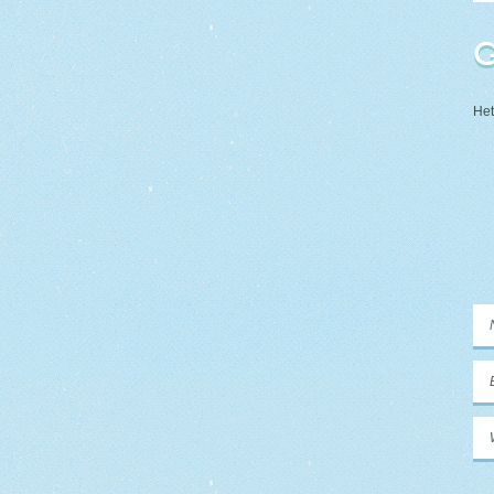
G
Het