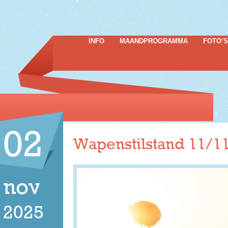
INFO
MAANDPROGRAMMA
FOTO’S
02
Wapenstilstand 11/1
nov
2025